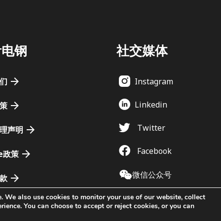
伊电钢
社交媒体
我们
Instagram
Linkedin
政策
Twitter
治理声明
Facebook
ie政策
微信公众号
条款
. We also use cookies to monitor your use of our website, collect
ience. You can choose to accept or reject cookies, or you can