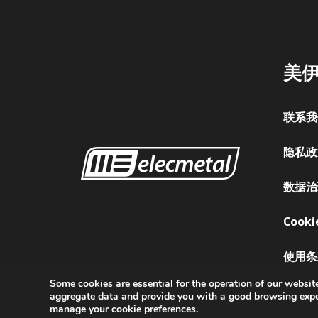
美
联系
隐私
数据
Cook
使用
Some cookies are essential for the operation of our website
aggregate data and provide you with a good browsing exper
manage your cookie preferences.