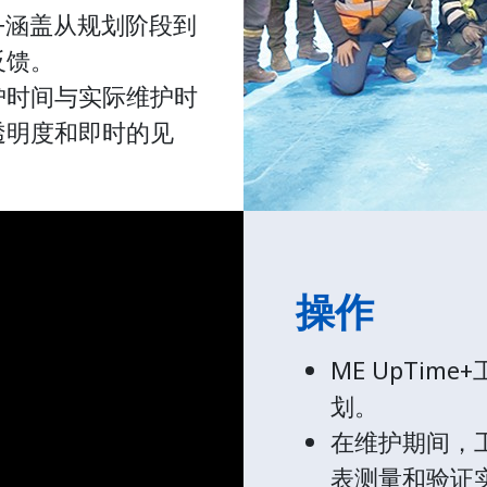
e+涵盖从规划阶段到
反馈。
护时间与实际维护时
透明度和即时的见
操作
ME UpTi
划。
在维护期间，
表测量和验证