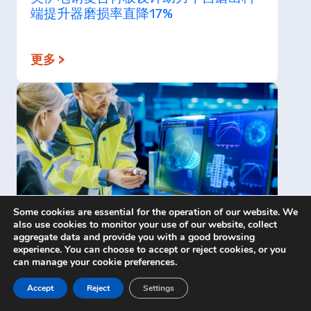
端提升器磨损率直降17%
更多 >
Some cookies are essential for the operation of our website. We
also use cookies to monitor your use of our website, collect
美伊电钢生产咨询服务——提升破碎设备
aggregate data and provide you with a good browsing
experience. You can choose to accept or reject cookies, or you
的作业指标
can manage your cookie preferences.
Accept
Reject
Settings
更多 >