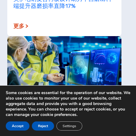
端提升器磨损率直降17%
更多 >
Some cookies are essential for the operation of our website. We
also use cookies to monitor your use of our website, collect
美伊电钢生产咨询服务——提升破碎设备
aggregate data and provide you with a good browsing
experience. You can choose to accept or reject cookies, or you
的作业指标
can manage your cookie preferences.
Accept
Reject
Settings
更多 >